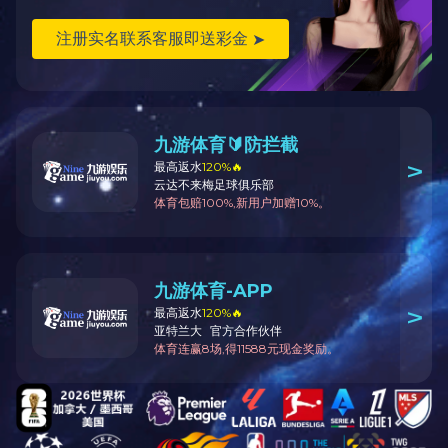
1
/
2
C-4E全自动九游网页版登录入口
C-4E全自动九游网页版登录入口
产品详情